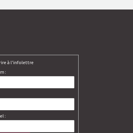
rire à l'infolettre
m :
el :