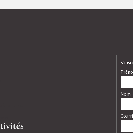
S'insc
Préno
s
Nom :
 à la ferme
Courri
indre
tivités