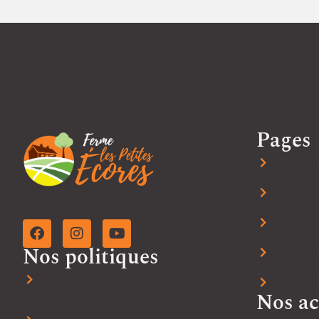
Pages
Accueil
À propo
Entreprise familiale depuis 2009.
Blog
Nos politiques
Boutique
Politique de confidentialité
Nous jo
Nos ac
Politique de remboursement et