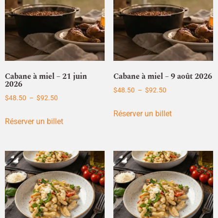
Cabane à miel – 21 juin
Cabane à miel – 9 août 2026
2026
$
48.50
–
$
92.50
$
48.50
–
$
92.50
Réserver un billet
Réserver un billet