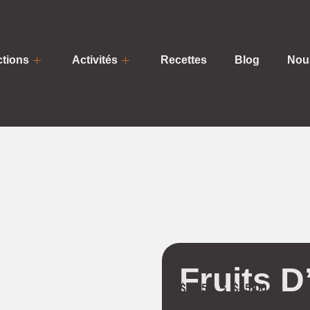
tions
Activités
Recettes
Blog
Nous
Fruits D
$
14.50
–
$
45.00