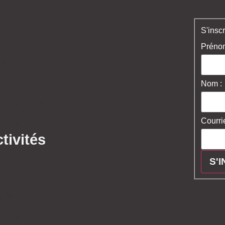
S'inscr
Prénom
os
Nom :
e à la ferme
Courrie
indre
tivités
illette d'argousier
 champêtre
la ferme
picole+