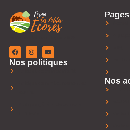
Pages
Accueil
À prop
Entreprise familiale depuis 2009.
Blog
Boutiqu
Nos politiques
Politique de confidentialité
Nous jo
Nos ac
Politique de remboursement et
Autocue
retours
Souper
Politique général de ventes et
Visiter 
d'utilisation
Visite a