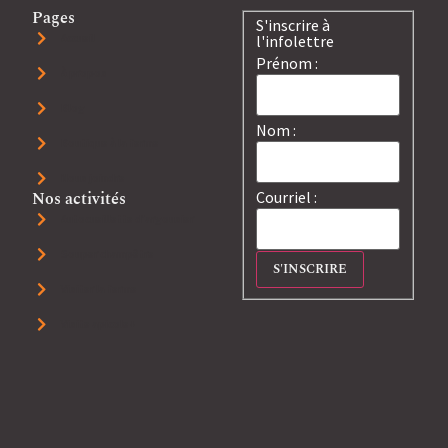
Pages
S'inscrire à
Accueil
l'infolettre
Prénom :
À propos
Blog
Nom :
Boutique à la ferme
Nous joindre
Nos activités
Courriel :
Autocueillette d'argousier
Souper champêtre
Visiter la ferme
Visite apicole+