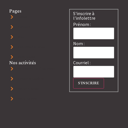
Pages
S'inscrire à
Accueil
l'infolettre
Prénom :
À propos
Blog
Nom :
Boutique à la ferme
Nous joindre
Nos activités
Courriel :
Autocueillette d'argousier
Souper champêtre
Visiter la ferme
Visite apicole+