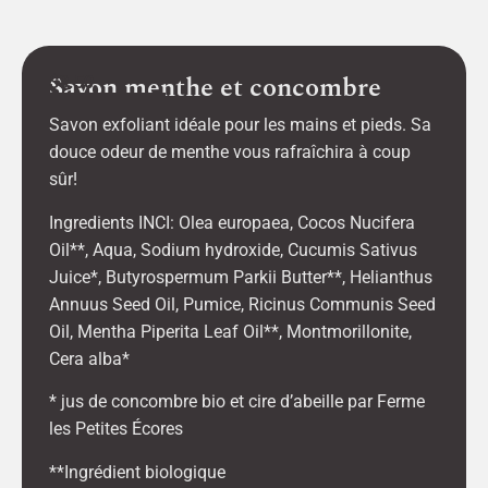
Savon menthe et concombre
$
8.50
Savon exfoliant idéale pour les mains et pieds. Sa
douce odeur de menthe vous rafraîchira à coup
sûr!
Ingredients INCI: Olea europaea, Cocos Nucifera
Oil**, Aqua, Sodium hydroxide, Cucumis Sativus
Juice*, Butyrospermum Parkii Butter**, Helianthus
Annuus Seed Oil, Pumice, Ricinus Communis Seed
Oil, Mentha Piperita Leaf Oil**, Montmorillonite,
Cera alba*
* jus de concombre bio et cire d’abeille par Ferme
les Petites Écores
**Ingrédient biologique