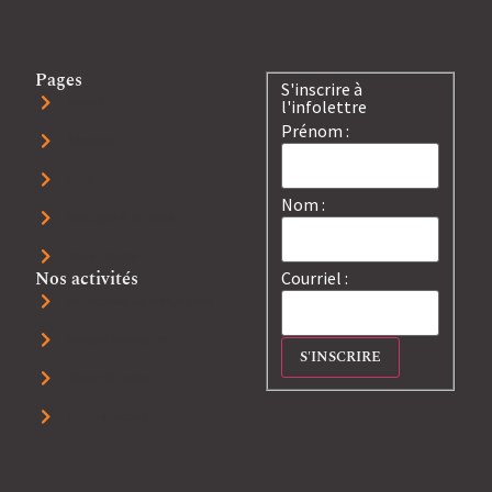
Pages
S'inscrire à
Accueil
l'infolettre
Prénom :
À propos
Blog
Nom :
Boutique à la ferme
Nous joindre
Nos activités
Courriel :
Autocueillette d'argousier
Souper champêtre
Visiter la ferme
Visite apicole+