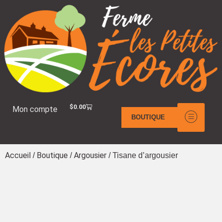
$
0.00
Mon compte
BOUTIQUE
Accueil
Boutique
Argousier
/
/
/ Tisane d’argousier