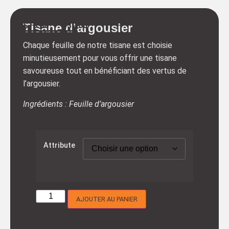
$
10.00
–
$
30.00
Tisane d’argousier
Chaque feuille de notre tisane est choisie
minutieusement pour vous offrir une tisane
savoureuse tout en bénéficiant des vertus de
l’argousier.
Ingrédients : Feuille d’argousier
Attribute
AJOUTER AU PANIER