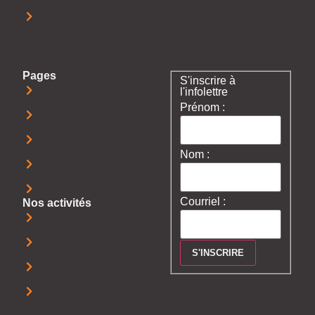
Politique général de ventes et d'utilisation
Pages
S'inscrire à
Accueil
l'infolettre
Prénom :
À propos
Blog
Nom :
Boutique à la ferme
Nous joindre
Courriel :
Nos activités
Autocueillette d'argousier
Souper champêtre
Visiter la ferme
Visite apicole+